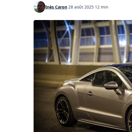
Inès Caron
·
28 août 2025
·
12 min