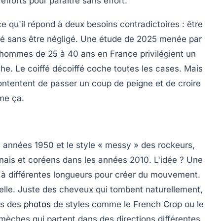
fforts pour paraître sans effort.
e qu'il répond à deux besoins contradictoires : être
té
sans être négligé. Une étude de 2025 menée par
hommes de 25 à 40 ans en France privilégient un
he. Le coiffé décoiffé coche toutes les cases. Mais
contentent de passer un coup de peigne et de croire
me ça.
s années 1950 et le style « messy » des rockeurs,
onais et coréens dans les années 2010. L'idée ? Une
à différentes longueurs pour créer du mouvement.
cielle. Juste des cheveux qui tombent naturellement,
es des
photos
de styles comme le
French Crop
ou le
mèches qui partent dans des directions différentes,