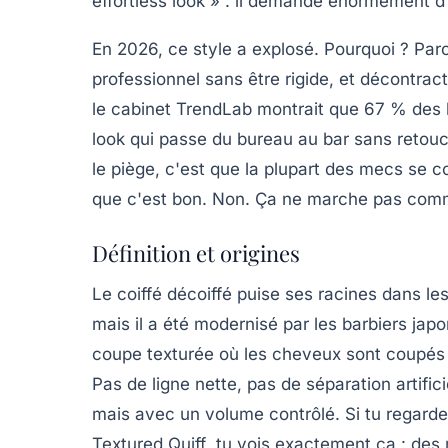
effortless look » : il demande énormément d'e
En 2026, ce style a explosé. Pourquoi ? Parc
professionnel
sans être rigide, et
décontrac
le cabinet TrendLab montrait que 67 % des 
look qui passe du bureau au bar sans retouc
le piège, c'est que la plupart des mecs se 
que c'est bon. Non. Ça ne marche pas com
Définition et origines
Le coiffé décoiffé puise ses racines dans le
mais il a été modernisé par les barbiers jap
coupe texturée où les cheveux sont coupés 
Pas de ligne nette, pas de séparation artifi
mais avec un volume contrôlé. Si tu regard
Textured Quiff
, tu vois exactement ça : des 