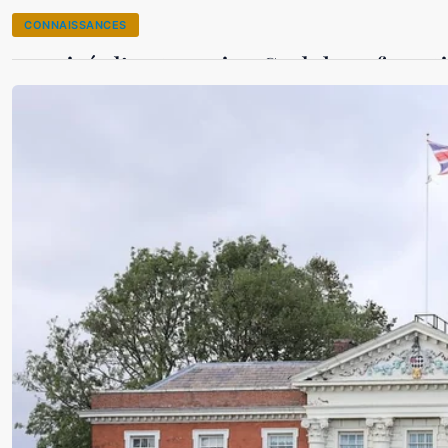
CONNAISSANCES
comité d’entreprise Sodebo : fonc
28 août 2025
Inès Caron
·
·
8 min