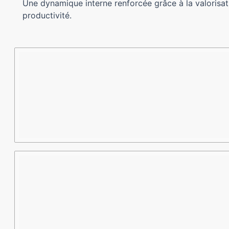
Une dynamique interne renforcée grâce à la valorisati
productivité.
Avantages
Description
Bénéfices
attendus