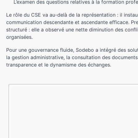
L’examen des questions relatives à la formation profes
Le rôle du CSE va au-delà de la représentation : il instaure
communication descendante et ascendante efficace. Pren
structuré : elle a observé une nette diminution des confl
organisées.
Pour une gouvernance fluide, Sodebo a intégré des solut
la gestion administrative, la consultation des documents 
transparence et le dynamisme des échanges.
Missions
Description
Impact
du CSE
chez
Sodebo