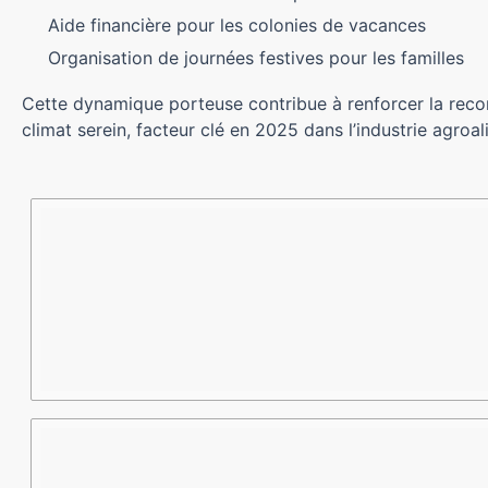
Aide financière pour les colonies de vacances
Organisation de journées festives pour les familles
Cette dynamique porteuse contribue à renforcer la reconn
climat serein, facteur clé en 2025 dans l’industrie agroal
Type
Exemple
Objectifs
d’action
concret