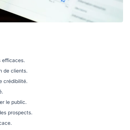
 efficaces.
n de clients.
 crédibilité.
é.
r le public.
des prospects.
cace.