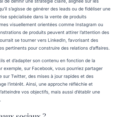
ial de définir une
stratégie
claire, alignée sur les
u’il s’agisse de générer des leads ou de fidéliser une
rise spécialisée dans la vente de produits
formes visuellement orientées comme
Instagram
ou
nstrations de produits peuvent attirer l’attention des
ourrait se tourner vers
LinkedIn
, favorisant des
s pertinents pour construire des relations d’affaires.
tils et d’adapter son
contenu
en fonction de la
ar exemple, sur
Facebook
, vous pourriez partager
ue sur
Twitter
, des mises à jour rapides et des
e l’intérêt. Ainsi, une approche réfléchie et
tteindre vos objectifs, mais aussi d’établir une
.
eaux sociaux ?