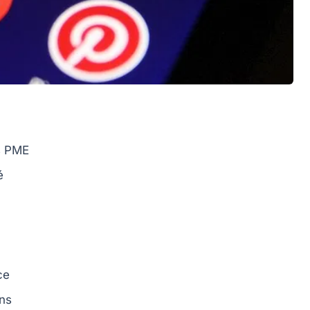
s
PME
é
ce
ns