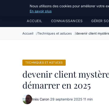
Bible Telemarketing
Nous utilisons des cookies pour améliorer votre e
En savoir plus
ACCUEIL
CONNAISSANCES
GÉRER SO
Accueil
Techniques et astuces
devenir client mystè
TECHNIQUES ET ASTUCES
devenir client mystèr
démarrer en 2025
Inès Caron
·
29 septembre 2025
·
11 min