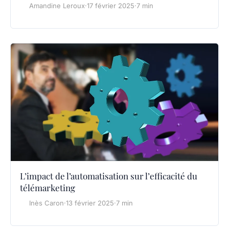
Amandine Leroux
·
17 février 2025
·
7 min
L’impact de l’automatisation sur l’efficacité du
télémarketing
Inès Caron
·
13 février 2025
·
7 min