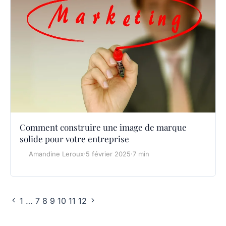
Comment construire une image de marque
solide pour votre entreprise
Amandine Leroux
·
5 février 2025
·
7 min
1
…
7
8
9
10
11
12