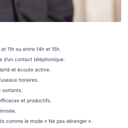
et
11h
ou entre
14h
et
15h
.
s d’un contact téléphonique.
larté et écoute active.
fuseaux horaires.
 sortants.
fficaces
et productifs.
timisée
.
tés comme le mode « Ne pas déranger ».