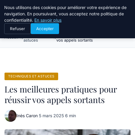
Bible Telemarketing
Nous utilisons des cookies pour améliorer votre expérience de
navigation. En poursuivant, vous acceptez notre politique de
confidentialité.
En savoir plus
Refuser
Accepter
Techniques et
Les meilleures pratiques pour réussir
Accueil
astuces
vos appels sortants
TECHNIQUES ET ASTUCES
Les meilleures pratiques pour
réussir vos appels sortants
Inès Caron
·
5 mars 2025
·
6 min