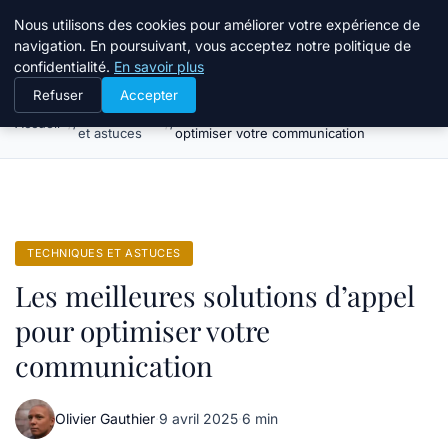
Bible Telemarketing
Nous utilisons des cookies pour améliorer votre expérience de
navigation. En poursuivant, vous acceptez notre politique de
confidentialité.
En savoir plus
Refuser
Accepter
Techniques
Les meilleures solutions d’appel pour
Accueil
et astuces
optimiser votre communication
TECHNIQUES ET ASTUCES
Les meilleures solutions d’appel
pour optimiser votre
communication
Olivier Gauthier
·
9 avril 2025
·
6 min