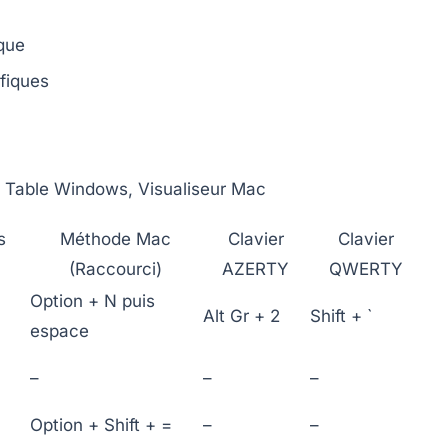
que
fiques
 Table Windows, Visualiseur Mac
s
Méthode Mac
Clavier
Clavier
(Raccourci)
AZERTY
QWERTY
Option + N puis
Alt Gr + 2
Shift + `
espace
–
–
–
Option + Shift + =
–
–