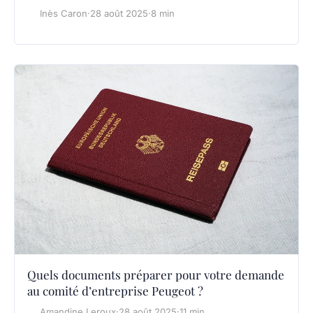
Inès Caron
·
28 août 2025
·
8 min
Quels documents préparer pour votre demande
au comité d’entreprise Peugeot ?
Amandine Leroux
·
28 août 2025
·
11 min