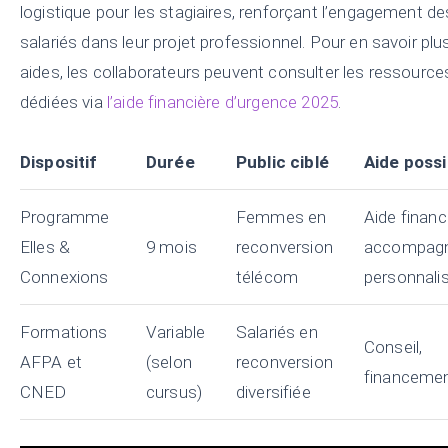
logistique pour les stagiaires, renforçant l’engagement de
salariés dans leur projet professionnel. Pour en savoir plu
aides, les collaborateurs peuvent consulter les ressource
dédiées via
l’aide financière d’urgence 2025
.
Dispositif
Durée
Public ciblé
Aide possi
Programme
Femmes en
Aide financ
Elles &
9 mois
reconversion
accompag
Connexions
télécom
personnali
Formations
Variable
Salariés en
Conseil,
AFPA et
(selon
reconversion
financement
CNED
cursus)
diversifiée