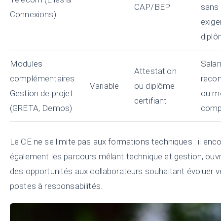
CAP/BEP
sans
Connexions)
exige
dipl
Modules
Salar
Attestation
complémentaires
recon
Variable
ou diplôme
Gestion de projet
ou m
certifiant
(GRETA, Demos)
comp
Le CE ne se limite pas aux formations techniques : il enc
également les parcours mêlant technique et gestion, ouvr
des opportunités aux collaborateurs souhaitant évoluer v
postes à responsabilités.