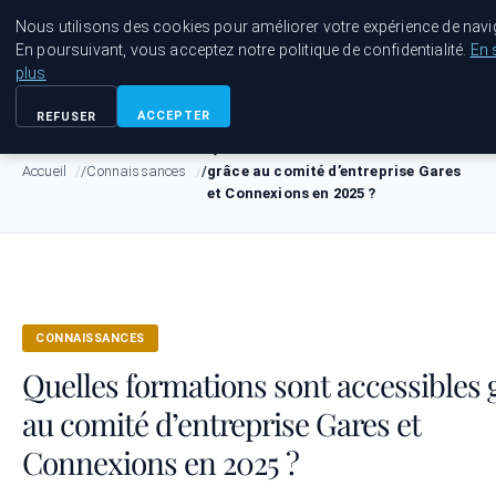
Bible Telemarketing
Nous utilisons des cookies pour améliorer votre expérience de navi
En poursuivant, vous acceptez notre politique de confidentialité.
En 
plus
ACCEPTER
REFUSER
Quelles formations sont accessibles
Accueil
Connaissances
grâce au comité d’entreprise Gares
et Connexions en 2025 ?
CONNAISSANCES
Quelles formations sont accessibles 
au comité d’entreprise Gares et
Connexions en 2025 ?