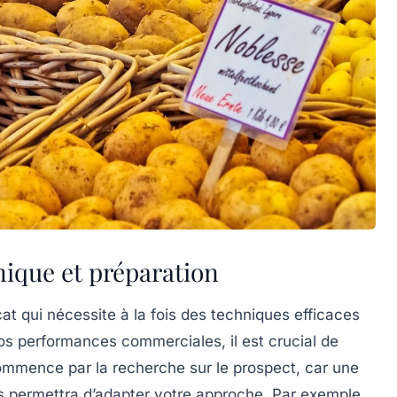
nique et préparation
at qui nécessite à la fois des
techniques efficaces
os performances commerciales, il est crucial de
commence par la
recherche
sur le prospect, car une
s permettra d’adapter votre approche. Par exemple,