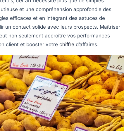
efois, cet art nécessite plus que de simples
nutieuse et une compréhension approfondie des
gies efficaces
et en intégrant des astuces de
lir un
contact solide
avec leurs prospects. Maîtriser
eut non seulement accroître vos
performances
on client
et booster votre
chiffre
d’affaires.