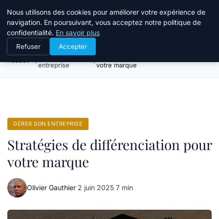
Bible Telemarketing
Nous utilisons des cookies pour améliorer votre expérience de
navigation. En poursuivant, vous acceptez notre politique de
confidentialité.
En savoir plus
Refuser
Accepter
Gérer son
Stratégies de différenciation pour
Accueil
entreprise
votre marque
GÉRER SON ENTREPRISE
Stratégies de différenciation pour
votre marque
Olivier Gauthier
·
2 juin 2025
·
7 min