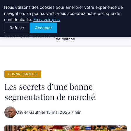
Bible Telemarketing
Nous utilisons des cookies pour améliorer votre expérience de
navigation. En poursuivant, vous acceptez notre politique de
confidentialité.
En savoir plus
Refuser
Accepter
Les secrets d’une bonne segmentation
Accueil
Connaissances
de marché
CONNAISSANCES
Les secrets d’une bonne
segmentation de marché
Olivier Gauthier
·
15 mai 2025
·
7 min