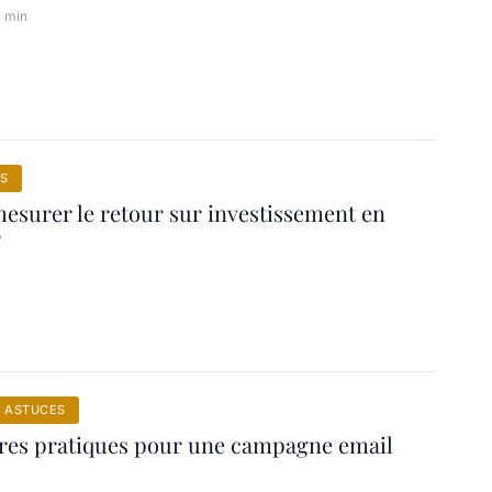
7 min
S
surer le retour sur investissement en
?
T ASTUCES
ures pratiques pour une campagne email