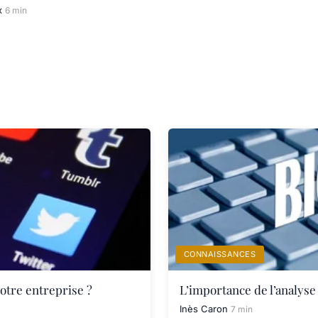
x
6 min
CONNAISSANCES
otre entreprise ?
L’importance de l’analys
Inès Caron
7 min