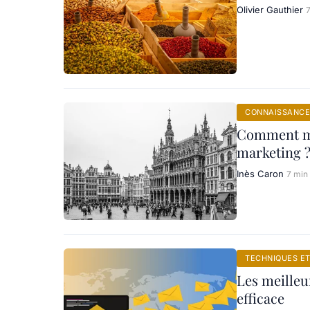
Olivier Gauthier
CONNAISSANCE
Comment me
marketing 
Inès Caron
7 min
TECHNIQUES E
Les meille
efficace