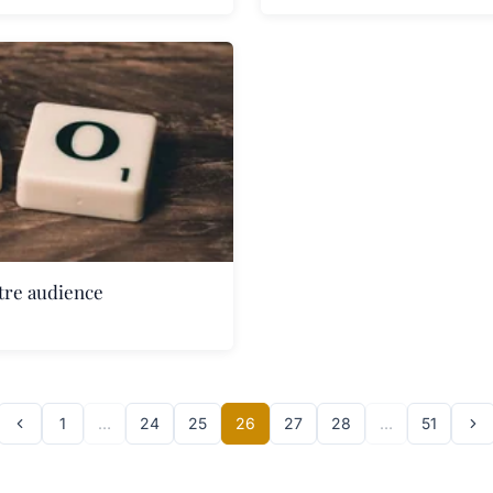
tre audience
1
…
24
25
26
27
28
…
51