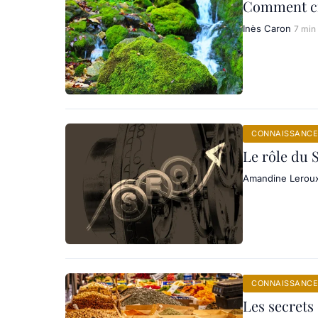
Comment cr
Inès Caron
7 min
CONNAISSANCE
Le rôle du 
Amandine Lerou
CONNAISSANCE
Les secret