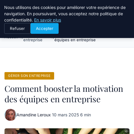
Bible Telemarketing
Nous utilisons des cookies pour améliorer votre expérience de
navigation. En poursuivant, vous acceptez notre politique de
confidentialité.
En savoir plus
Refuser
Accepter
Gérer son
Comment booster la motivation des
Accueil
entreprise
équipes en entreprise
GÉRER SON ENTREPRISE
Comment booster la motivation
des équipes en entreprise
Amandine Leroux
·
10 mars 2025
·
6 min